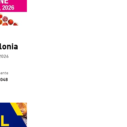
lonia
 2026
sente
B048