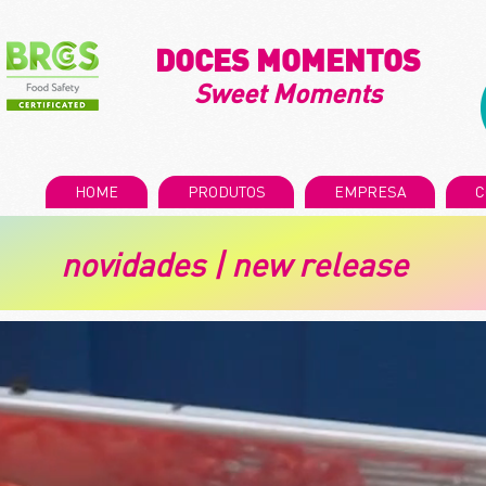
DOCES MOMENTOS
Sweet Moments
HOME
PRODUTOS
EMPRESA
C
novidades | new release