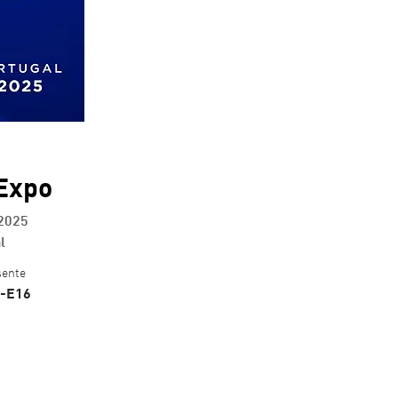
 Expo
 2025
l
sente
1-E16