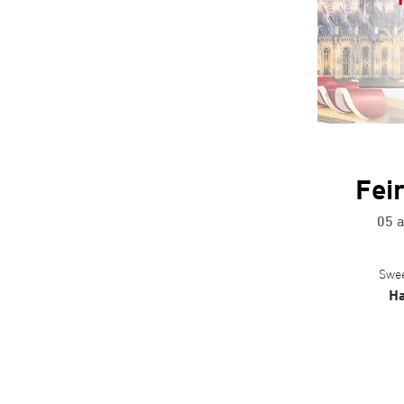
Fei
05 
Swee
Ha