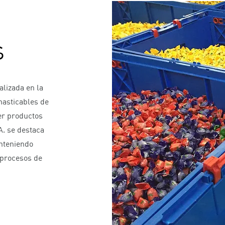
s
alizada en la
asticables de
er productos
A. se destaca
nteniendo
 procesos de