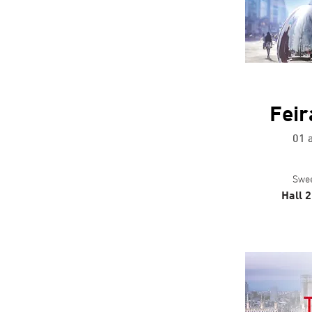
Feir
01 
Swee
Hall 2