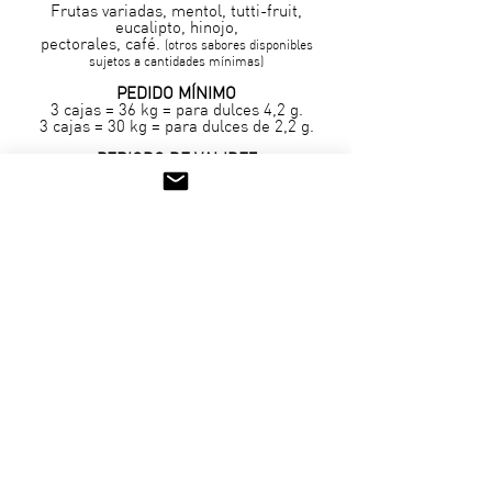
Frutas variadas, mentol, tutti-fruit,
eucalipto, hinojo,
pectorales, café.
(otros sabores disponibles
sujetos a cantidades mínimas)
PEDIDO MÍNIMO
3 cajas = 36 kg = para dulces 4,2 g.
3 cajas = 30 kg = para dulces de 2,2 g.
PERIODO DE VALIDEZ
3 años después de la producción.
+ info
Hoteles · Catering · Cafeterías y más...