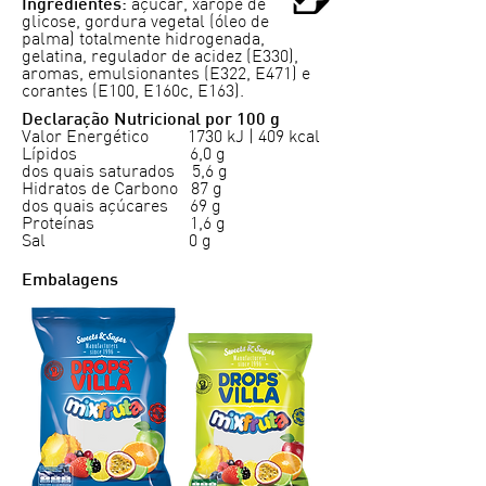
açúcar, xarope de
Ingredientes:
glicose, gordura vegetal (óleo de
palma) totalmente hidrogenada,
gelatina, regulador de acidez (E330),
aromas, emulsionantes (E322, E471) e
corantes (E100, E160c, E163).
Declaração Nutricional por 100 g
Valor Energético 1730 kJ | 409 kcal
Lípidos 6,0 g
dos quais saturados 5,6 g
Hidratos de Carbono 87 g
dos quais açúcares 69 g
Proteínas 1,6 g
Sal 0 g
Embalagens