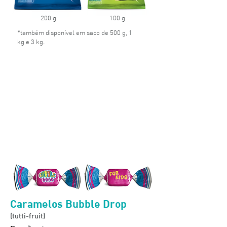
200 g
100 g
*também disponível em saco de 500 g, 1
kg e 3 kg.
Caramelos Bubble Drop
(tutti-fruit)