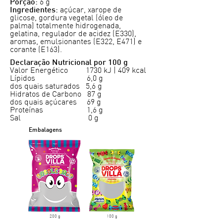
6 g
Porção:
açúcar, xarope de
Ingredientes:
glicose, gordura vegetal (óleo de
palma) totalmente hidrogenada,
gelatina, regulador de acidez (E330),
aromas, emulsionantes (E322, E471) e
corante (E163).
Declaração Nutricional por 100 g
Valor Energético 1730 kJ | 409 kcal
Lípidos 6,0 g
dos quais saturados 5,6 g
Hidratos de Carbono 87 g
dos quais açúcares 69 g
Proteínas 1,6 g
Sal 0 g
Embalagens
200 g
100 g