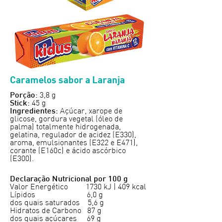
Caramelos sabor a Laranja
3,8 g
Porção:
45 g
Stick:
Açúcar, xarope de
Ingredientes:
glicose, gordura vegetal (óleo de
palma) totalmente hidrogenada,
gelatina, regulador de acidez (E330),
aroma, emulsionantes (E322 e E471),
corante (E160c) e ácido ascórbico
(E300).
Declaração Nutricional por 100 g
Valor Energético 1730 kJ | 409 kcal
Lípidos 6,0 g
dos quais saturados 5,6 g
Hidratos de Carbono 87 g
dos quais açúcares 69 g