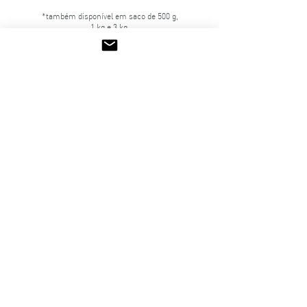
*também disponível em saco de 500 g,
1 kg e 3 kg.
Caramelos sabor a nata
6 g
Porção: