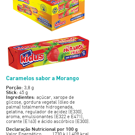
Caramelos sabor a Morango
3,8 g
Porção:
45 g
Stick:
açúcar, xarope de
Ingredientes:
glicose, gordura vegetal (óleo de
palma) totalmente hidrogenada,
gelatina, regulador de acidez (E330),
aroma, emulsionantes (E322 e E471),
corante (E163) e ácido ascórbico (E300).
Declaração Nutricional por 100 g
Valor Energético 1730 kJ | 409 kcal